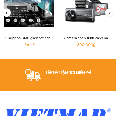
Giải pháp DMS giám sát hành
Camera hành trình cảnh báo
vi tài xế bằng camera Ai
giao thông, xem trực tuyến
Liên hệ
890.000₫
Vietmap Ai08
Vietmap SpeedMap M2
LẮP ĐẶT TẬN NƠI MIỄN PHÍ