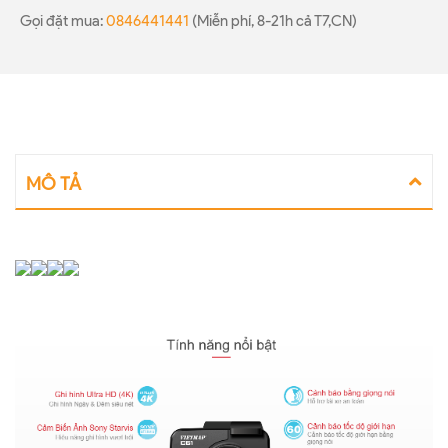
Gọi đặt mua:
0846441441
(Miễn phí, 8-21h cả T7,CN)
MÔ TẢ