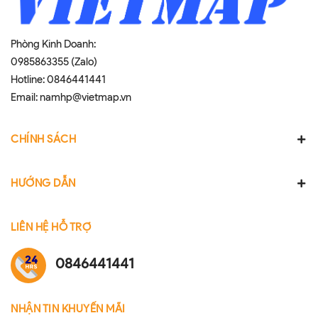
Phòng Kinh Doanh:
0985863355 (Zalo)
Hotline:
0846441441
Email:
namhp@vietmap.vn
CHÍNH SÁCH
HƯỚNG DẪN
LIÊN HỆ HỖ TRỢ
0846441441
NHẬN TIN KHUYẾN MÃI