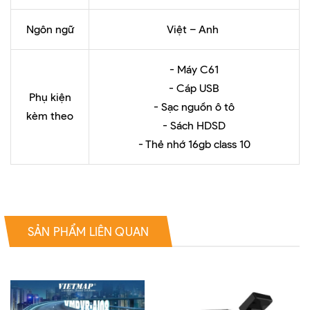
Ngôn ngữ
Việt – Anh
- Máy C61
- Cáp USB
Phụ kiện
- Sạc nguồn ô tô
kèm theo
- Sách HDSD
- Thẻ nhớ 16gb class 10
SẢN PHẨM LIÊN QUAN