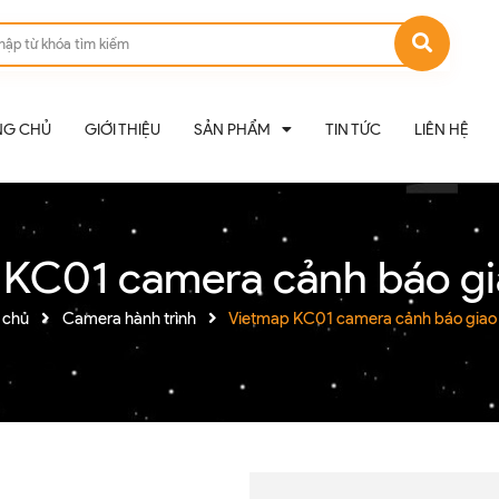
NG CHỦ
GIỚI THIỆU
SẢN PHẨM
TIN TỨC
LIÊN HỆ
 KC01 camera cảnh báo gi
 chủ
Camera hành trình
Vietmap KC01 camera cảnh báo giao