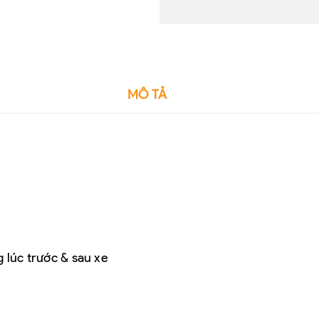
MÔ TẢ
 lúc trước & sau xe